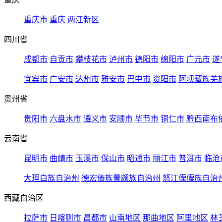
重庆市
重庆
两江新区
四川省
成都市
自贡市
攀枝花市
泸州市
德阳市
绵阳市
广元市
遂
宜宾市
广安市
达州市
雅安市
巴中市
资阳市
阿坝藏族羌
贵州省
贵阳市
六盘水市
遵义市
安顺市
毕节市
铜仁市
黔西南布
云南省
昆明市
曲靖市
玉溪市
保山市
昭通市
丽江市
普洱市
临沧
大理白族自治州
德宏傣族景颇族自治州
怒江傈僳族自治
西藏自治区
拉萨市
日喀则市
昌都市
山南地区
那曲地区
阿里地区
林