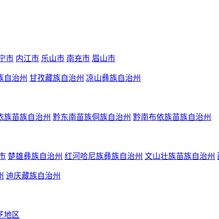
宁市
内江市
乐山市
南充市
眉山市
族自治州
甘孜藏族自治州
凉山彝族自治州
依族苗族自治州
黔东南苗族侗族自治州
黔南布依族苗族自治州
市
楚雄彝族自治州
红河哈尼族彝族自治州
文山壮族苗族自治州
州
迪庆藏族自治州
芝地区