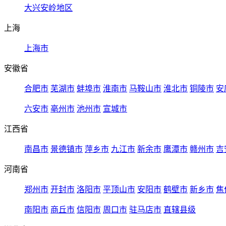
大兴安岭地区
上海
上海市
安徽省
合肥市
芜湖市
蚌埠市
淮南市
马鞍山市
淮北市
铜陵市
安
六安市
亳州市
池州市
宣城市
江西省
南昌市
景德镇市
萍乡市
九江市
新余市
鹰潭市
赣州市
吉
河南省
郑州市
开封市
洛阳市
平顶山市
安阳市
鹤壁市
新乡市
焦
南阳市
商丘市
信阳市
周口市
驻马店市
直辖县级