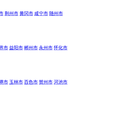
市
荆州市
黄冈市
咸宁市
随州市
界市
益阳市
郴州市
永州市
怀化市
港市
玉林市
百色市
贺州市
河池市