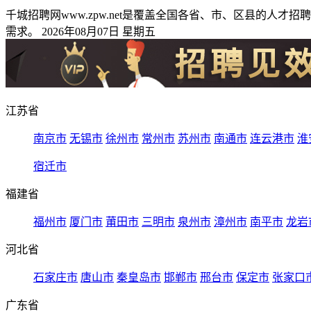
千城招聘网www.zpw.net是覆盖全国各省、市、区县的
需求。 2026年08月07日 星期五
江苏省
南京市
无锡市
徐州市
常州市
苏州市
南通市
连云港市
淮
宿迁市
福建省
福州市
厦门市
莆田市
三明市
泉州市
漳州市
南平市
龙岩
河北省
石家庄市
唐山市
秦皇岛市
邯郸市
邢台市
保定市
张家口
广东省