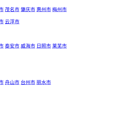
市
茂名市
肇庆市
惠州市
梅州市
市
云浮市
市
泰安市
威海市
日照市
莱芜市
市
舟山市
台州市
丽水市