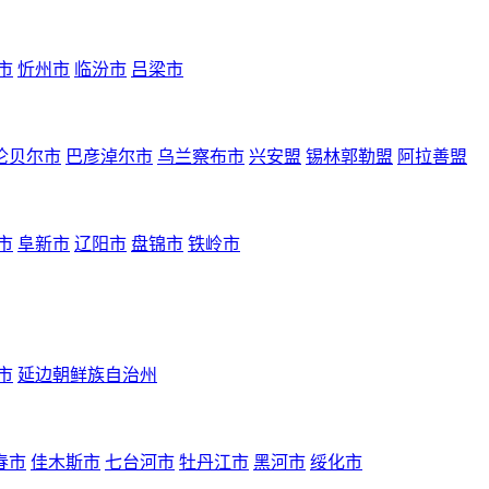
市
忻州市
临汾市
吕梁市
伦贝尔市
巴彦淖尔市
乌兰察布市
兴安盟
锡林郭勒盟
阿拉善盟
市
阜新市
辽阳市
盘锦市
铁岭市
市
延边朝鲜族自治州
春市
佳木斯市
七台河市
牡丹江市
黑河市
绥化市