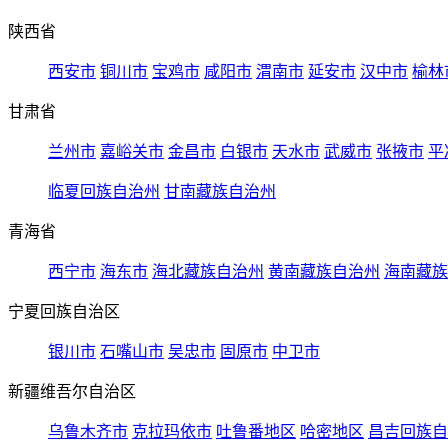
陕西省
西安市
铜川市
宝鸡市
咸阳市
渭南市
延安市
汉中市
榆林
甘肃省
兰州市
嘉峪关市
金昌市
白银市
天水市
武威市
张掖市
平
临夏回族自治州
甘南藏族自治州
青海省
西宁市
海东市
海北藏族自治州
黄南藏族自治州
海南藏族
宁夏回族自治区
银川市
石嘴山市
吴忠市
固原市
中卫市
新疆维吾尔自治区
乌鲁木齐市
克拉玛依市
吐鲁番地区
哈密地区
昌吉回族自