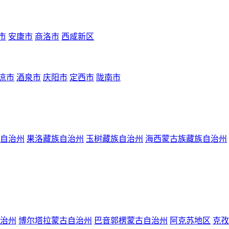
市
安康市
商洛市
西咸新区
凉市
酒泉市
庆阳市
定西市
陇南市
自治州
果洛藏族自治州
玉树藏族自治州
海西蒙古族藏族自治州
治州
博尔塔拉蒙古自治州
巴音郭楞蒙古自治州
阿克苏地区
克孜