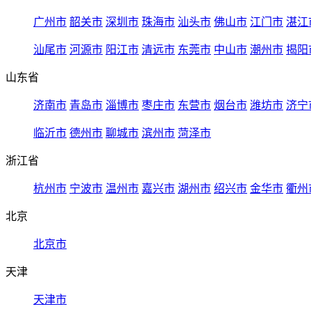
广州市
韶关市
深圳市
珠海市
汕头市
佛山市
江门市
湛江
汕尾市
河源市
阳江市
清远市
东莞市
中山市
潮州市
揭阳
山东省
济南市
青岛市
淄博市
枣庄市
东营市
烟台市
潍坊市
济宁
临沂市
德州市
聊城市
滨州市
菏泽市
浙江省
杭州市
宁波市
温州市
嘉兴市
湖州市
绍兴市
金华市
衢州
北京
北京市
天津
天津市