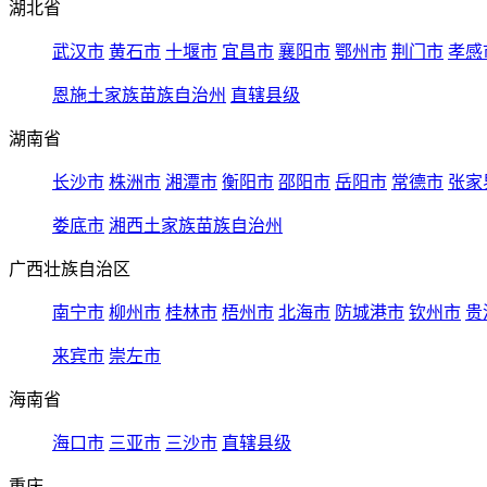
湖北省
武汉市
黄石市
十堰市
宜昌市
襄阳市
鄂州市
荆门市
孝感
恩施土家族苗族自治州
直辖县级
湖南省
长沙市
株洲市
湘潭市
衡阳市
邵阳市
岳阳市
常德市
张家
娄底市
湘西土家族苗族自治州
广西壮族自治区
南宁市
柳州市
桂林市
梧州市
北海市
防城港市
钦州市
贵
来宾市
崇左市
海南省
海口市
三亚市
三沙市
直辖县级
重庆