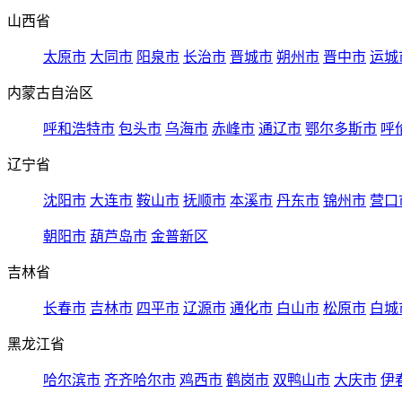
山西省
太原市
大同市
阳泉市
长治市
晋城市
朔州市
晋中市
运城
内蒙古自治区
呼和浩特市
包头市
乌海市
赤峰市
通辽市
鄂尔多斯市
呼
辽宁省
沈阳市
大连市
鞍山市
抚顺市
本溪市
丹东市
锦州市
营口
朝阳市
葫芦岛市
金普新区
吉林省
长春市
吉林市
四平市
辽源市
通化市
白山市
松原市
白城
黑龙江省
哈尔滨市
齐齐哈尔市
鸡西市
鹤岗市
双鸭山市
大庆市
伊