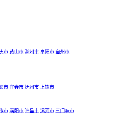
庆市
黄山市
滁州市
阜阳市
宿州市
安市
宜春市
抚州市
上饶市
作市
濮阳市
许昌市
漯河市
三门峡市