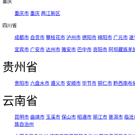
重庆
重庆市
重庆
两江新区
四川省
成都市
自贡市
攀枝花市
泸州市
德阳市
绵阳市
广元市
遂
宜宾市
广安市
达州市
雅安市
巴中市
资阳市
阿坝藏族羌
贵州省
贵阳市
六盘水市
遵义市
安顺市
毕节市
铜仁市
黔西南布
云南省
昆明市
曲靖市
玉溪市
保山市
昭通市
丽江市
普洱市
临沧
族自治州