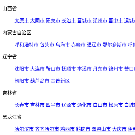
山西省
太原市
大同市
阳泉市
长治市
晋城市
朔州市
晋中市
运城
内蒙古自治区
呼和浩特市
包头市
乌海市
赤峰市
通辽市
鄂尔多斯市
呼
辽宁省
沈阳市
大连市
鞍山市
抚顺市
本溪市
丹东市
锦州市
营口
朝阳市
葫芦岛市
金普新区
吉林省
长春市
吉林市
四平市
辽源市
通化市
白山市
松原市
白城
黑龙江省
哈尔滨市
齐齐哈尔市
鸡西市
鹤岗市
双鸭山市
大庆市
伊