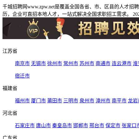
千城招聘网www.zpw.net是覆盖全国各省、市、区县的人
历，企业可直招本地人才，一站式解决全国求职招工需求。 2026
江苏省
南京市
无锡市
徐州市
常州市
苏州市
南通市
连云港市
淮
宿迁市
福建省
福州市
厦门市
莆田市
三明市
泉州市
漳州市
南平市
龙岩
河北省
石家庄市
唐山市
秦皇岛市
邯郸市
邢台市
保定市
张家口
广东省