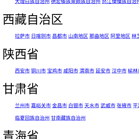
大理白族自治州
德宏傣族景颇族自治州
怒江傈僳族自治
西藏自治区
拉萨市
日喀则市
昌都市
山南地区
那曲地区
阿里地区
林
陕西省
西安市
铜川市
宝鸡市
咸阳市
渭南市
延安市
汉中市
榆林
甘肃省
兰州市
嘉峪关市
金昌市
白银市
天水市
武威市
张掖市
平
临夏回族自治州
甘南藏族自治州
青海省