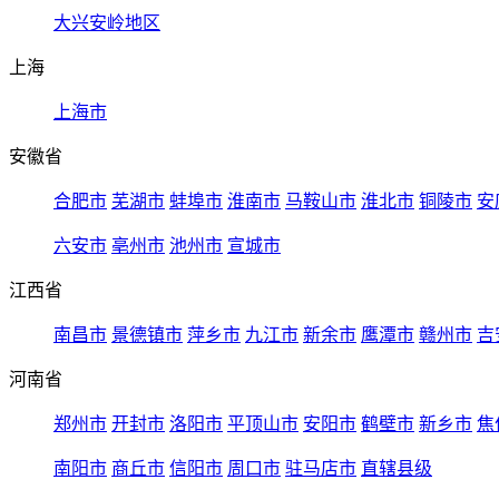
大兴安岭地区
上海
上海市
安徽省
合肥市
芜湖市
蚌埠市
淮南市
马鞍山市
淮北市
铜陵市
安
六安市
亳州市
池州市
宣城市
江西省
南昌市
景德镇市
萍乡市
九江市
新余市
鹰潭市
赣州市
吉
河南省
郑州市
开封市
洛阳市
平顶山市
安阳市
鹤壁市
新乡市
焦
南阳市
商丘市
信阳市
周口市
驻马店市
直辖县级