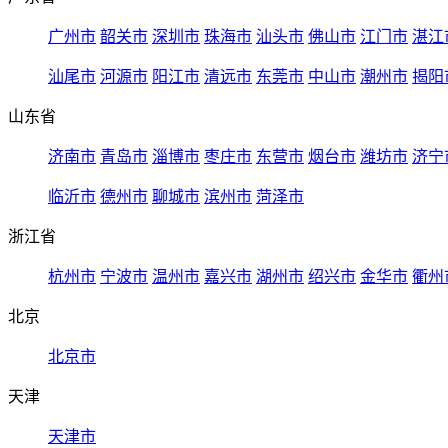
广州市
韶关市
深圳市
珠海市
汕头市
佛山市
江门市
湛江
汕尾市
河源市
阳江市
清远市
东莞市
中山市
潮州市
揭阳
山东省
济南市
青岛市
淄博市
枣庄市
东营市
烟台市
潍坊市
济宁
临沂市
德州市
聊城市
滨州市
菏泽市
浙江省
杭州市
宁波市
温州市
嘉兴市
湖州市
绍兴市
金华市
衢州
北京
北京市
天津
天津市