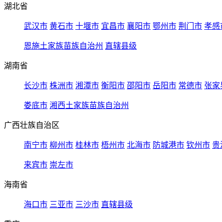
湖北省
武汉市
黄石市
十堰市
宜昌市
襄阳市
鄂州市
荆门市
孝感
恩施土家族苗族自治州
直辖县级
湖南省
长沙市
株洲市
湘潭市
衡阳市
邵阳市
岳阳市
常德市
张家
娄底市
湘西土家族苗族自治州
广西壮族自治区
南宁市
柳州市
桂林市
梧州市
北海市
防城港市
钦州市
贵
来宾市
崇左市
海南省
海口市
三亚市
三沙市
直辖县级